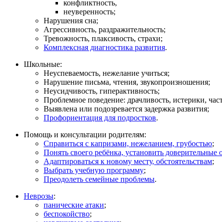
конфликтность,
неуверенность;
Нарушения сна;
Агрессивность, раздражительность;
Тревожность, плаксивость, страхи;
Комплексная диагностика развития
.
Школьные:
Неуспеваемость, нежелание учиться;
Нарушение письма, чтения, звукопроизношения;
Неусидчивость, гиперактивность;
Проблемное поведение: драчливость, истерики, част
Выявлена или подозревается задержка развития;
Профориентация для подростков
.
Помощь и консультации родителям:
Справиться с капризами, нежеланием, грубостью
;
Понять своего ребёнка, установить доверительные
Адаптироваться к новому месту, обстоятельствам
;
Выбрать учебную программу
;
Преодолеть семейные проблемы
.
Неврозы
:
панические атаки
;
беспокойство
;