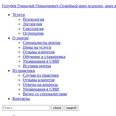
Голубев Геннадий
Геннадиевич
Семейный
врач
психолог, врач
п
Услуги
Психология
Логопедия
Сексология
Остеопатия
О центре
Специалисты центра
Цены на услуги
Отзывы клиентов
Обучение и стажировка
Упоминания в СМИ
История центра
Из практики
Случаи из практики
Отзывы клиентов
Ответы на вопросы
Упоминания в СМИ
Видео со специалистами
Контакты
close
search