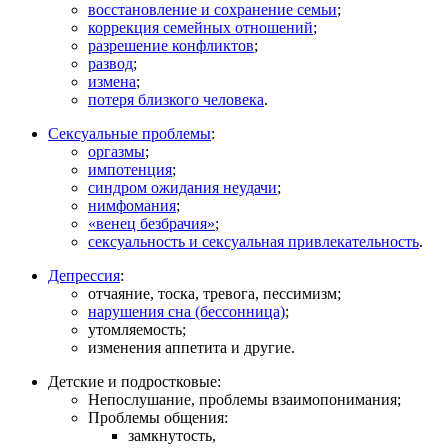
восстановление и сохранение семьи
;
коррекция семейных отношений
;
разрешение конфликтов
;
развод
;
измена
;
потеря близкого человека
.
Сексуальные проблемы
:
оргазмы
;
импотенция
;
синдром ожидания неудачи
;
нимфомания
;
«венец безбрачия»
;
сексуальность и сексуальная привлекательность
.
Депрессия
:
отчаяние, тоска, тревога, пессимизм;
нарушения сна (бессонница)
;
утомляемость;
изменения аппетита и другие.
Детские и подростковые:
Непослушание, проблемы взаимопонимания;
Проблемы общения:
замкнутость,