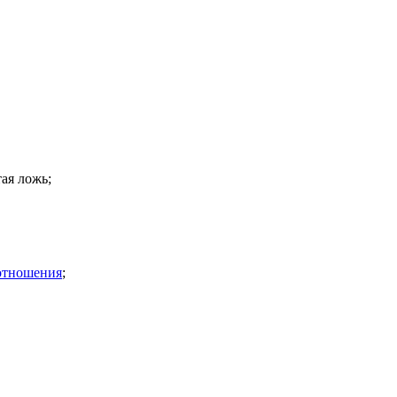
ая ложь;
 отношения
;