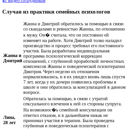
47
видео
сотрудников
Случаи из практики семейных психологов
Жанна и Дмитрий обратились за помощью в связи
со скандалами и ревностью Жанны, по отношению
к мужу. Он
� считала, что он постоянно ей
изменяет на работе. Хотя Дмитрий толко наладил
производство и процесс требовал его постоянного
участия. Была разработана индивидуальная
Жанна и
программа психологической коррекции
Дмитрий
отношений, с глубинной проработкой личностных
комплексов Жанны и поведенческой психотерапии
Дмитрия. Через неделю их отношения
нормализовались, и я их увидел вновь лишь спустя
7 лет, когда у их дочери появились проблемы в
школе и они обратились за консультацией в данном
вопросе.
Обратилась за помощью, в связи с утратой
сексуального влечения к ней со стороны супруга.
На возможнос
�ь семейной консультации он
ответил отказом, и в дальнейшем никак не
Лина,
принимал участия в терапии. Была проведена
28 лет
глубинная и поведенческая психотерапия с