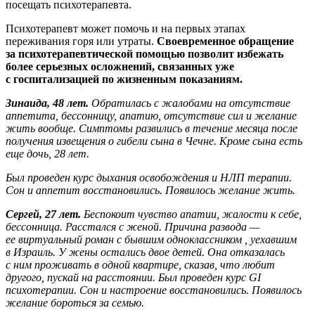
посещать психотерапевта.
Психотерапевт может помочь и на первых этапах
переживания горя или утраты.
Своевременное обращение
за психотерапевтической помощью позволит избежать
более серьезных осложнений, связанных уже
с госпитализацией по жизненным показаниям.
Зинаида, 48 лет.
Обратилась с жалобами на отсутствие
аппетита, бессонницу, апатию, отсутствие сил и желание
жить вообще. Симптомы развились в течение месяца после
получения извещения о гибели сына в Чечне. Кроме сына есть
еще дочь, 28 лет.
Был проведен курс дыхания освобождения и НЛП терапии.
Сон и аппетит восстановились. Появилось желание жить.
Сергей, 27 лет.
Беспокоит чувство апатии, жалости к себе,
бессонница. Расстался с женой. Причина развода —
ее виртуальный роман с бывшим одноклассником , уехавшим
в Израиль. У жены остались двое детей. Она отказалась
с ним проживать в одной квартире, сказав, что любит
другого, пускай на расстоянии. Был проведен курс GI
психотерапии. Сон и настроение восстановились. Появилось
желание бороться за семью.