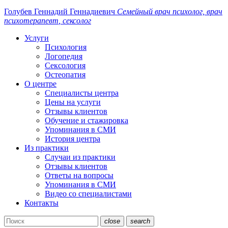
Голубев Геннадий
Геннадиевич
Семейный
врач
психолог, врач
психотерапевт
, сексолог
Услуги
Психология
Логопедия
Сексология
Остеопатия
О центре
Специалисты центра
Цены на услуги
Отзывы клиентов
Обучение и стажировка
Упоминания в СМИ
История центра
Из практики
Случаи из практики
Отзывы клиентов
Ответы на вопросы
Упоминания в СМИ
Видео со специалистами
Контакты
close
search