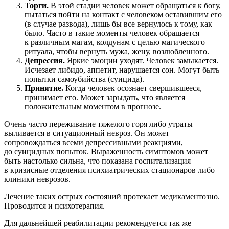
Торги.
В этой стадии человек может обращаться к богу,
пытаться пойти на контакт с человеком оставившим его
(в случае развода), лишь бы все вернулось к тому, как
было. Часто в такие моменты человек обращается
к различным магам, колдунам с целью магического
ритуала, чтобы вернуть мужа, жену, возлюбленного.
Депрессия.
Яркие эмоции уходят. Человек замыкается.
Исчезает либидо, аппетит, нарушается сон. Могут быть
попытки самоубийства (суицида).
Принятие.
Когда человек осознает свершившееся,
принимает его. Может зарыдать, что является
положительным моментом в прогнозе.
Очень часто переживание тяжелого горя либо утраты
выливается в ситуационный невроз. Он может
сопровождаться всеми депрессивными реакциями,
до суицидных попыток. Выраженность симптомов может
быть настолько сильна, что показана госпитализация
в кризисные отделения психиатрических стационаров либо
клиники неврозов.
Лечение таких острых состояний протекает медикаментозно.
Проводится и психотерапия.
Для дальнейшей реабилитации рекомендуется так же