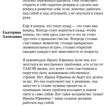
полезно переживать кризисы. Они позволяют
открыть в себе скрытые резервы и сделать шаг
вперед в развитии себя, если, конечно, работать
над собой и над ситуацией, а не опускать в ужасе
руки.
Еще я поняла, что откат назад — это тоже шаг
вперед. Иногда стоит вернуться назад, чтобы
Екатерина
понять, что тебя здесь уже нет и что не стоит
Хатилович
грустить о прошлом счастье. Впереди столько
счастливых моментов, столько прекрасных
знаменательных встреч, столько открытий
ожидает каждого вне зависимости от возраста.
Я рекомендую Ирину Юрьевну всем тем, кто
запутался во внутренних проблемах, кто устал от
ТАКОЙ жизни, кто хочет стать счастливым и
перестать быть заложником собственных
страхов. Нет, Ирина Юрьевна не будет все делать
за вас. Но она подтолкнет вас к решению, она
запустит в голове нужные процессы, и
понимание своих проблем всплывет в новом
свете и само собой. Вот такое волшебство: талант
Ирины Юрьевны + ваша сильное желание
работать над собой.