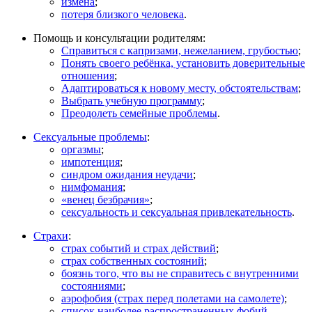
измена
;
потеря близкого человека
.
Помощь и консультации родителям:
Справиться с капризами, нежеланием, грубостью
;
Понять своего ребёнка, установить доверительные
отношения
;
Адаптироваться к новому месту, обстоятельствам
;
Выбрать учебную программу
;
Преодолеть семейные проблемы
.
Сексуальные проблемы
:
оргазмы
;
импотенция
;
синдром ожидания неудачи
;
нимфомания
;
«венец безбрачия»
;
сексуальность и сексуальная привлекательность
.
Страхи
:
страх событий и страх действий
;
страх собственных состояний
;
боязнь того, что вы не справитесь с внутренними
состояниями
;
аэрофобия (страх перед полетами на самолете)
;
список наиболее распространенных фобий
.