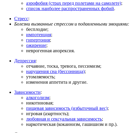
аэрофобия (страх перед полетами на самолете)
;
список наиболее распространенных фобий
.
Стресс
:
Болезни вызванные стрессом и подавленными эмоциями:
бесплодие;
импотенция
;
гипертония
;
ожирение
;
неврогенная анорексия.
Депрессия
:
отчаяние, тоска, тревога, пессимизм;
нарушения сна (бессонница)
;
утомляемость;
изменения аппетита и другие.
Зависимости
:
алкоголизм
;
никотиновая;
пищевая зависимость (избыточный вес)
;
игровая (азартность);
любовная и сексуальная зависимость
;
наркотическая (кокаинизм, гашишизм и пр.).