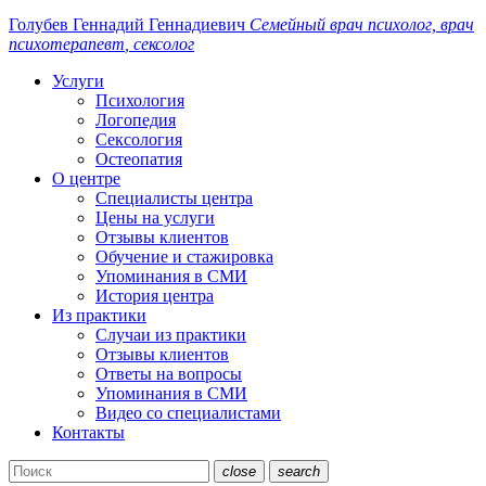
Голубев Геннадий
Геннадиевич
Семейный
врач
психолог, врач
психотерапевт
, сексолог
Услуги
Психология
Логопедия
Сексология
Остеопатия
О центре
Специалисты центра
Цены на услуги
Отзывы клиентов
Обучение и стажировка
Упоминания в СМИ
История центра
Из практики
Случаи из практики
Отзывы клиентов
Ответы на вопросы
Упоминания в СМИ
Видео со специалистами
Контакты
close
search