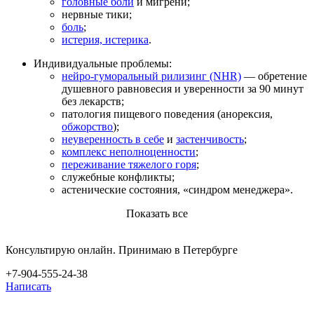
головные боли
и мигрени;
нервные тики;
боль
;
истерия, истерика
.
Индивидуальные проблемы:
нейро-гуморальный рилизинг (NHR)
— обретение
душевного равновесия и уверенности за 90 минут
без лекарств;
патология пищевого поведения (анорексия,
обжорство
);
неуверенность в себе
и
застенчивость
;
комплекс неполноценности
;
переживание тяжелого горя
;
служебные конфликты;
астенические состояния, «синдром менеджера».
Показать все
Консультирую онлайн. Принимаю в Петербурге
+7-904-555-24-38
Написать