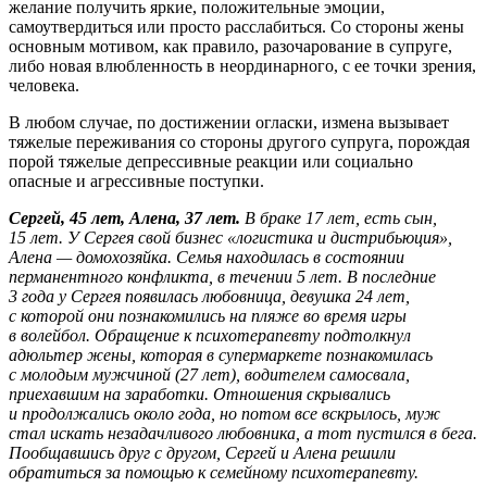
желание получить яркие, положительные эмоции,
самоутвердиться или просто расслабиться. Со стороны жены
основным мотивом, как правило, разочарование в супруге,
либо новая влюбленность в неординарного, с ее точки зрения,
человека.
В любом случае, по достижении огласки, измена вызывает
тяжелые переживания со стороны другого супруга, порождая
порой тяжелые депрессивные реакции или социально
опасные и агрессивные поступки.
Сергей, 45 лет, Алена, 37 лет.
В браке 17 лет, есть сын,
15 лет. У Сергея свой бизнес «логистика и дистрибьюция»,
Алена — домохозяйка. Семья находилась в состоянии
перманентного конфликта, в течении 5 лет. В последние
3 года у Сергея появилась любовница, девушка 24 лет,
с которой они познакомились на пляже во время игры
в волейбол. Обращение к психотерапевту подтолкнул
адюльтер жены, которая в супермаркете познакомилась
с молодым мужчиной (27 лет), водителем самосвала,
приехавшим на заработки. Отношения скрывались
и продолжались около года, но потом все вскрылось, муж
стал искать незадачливого любовника, а тот пустился в бега.
Пообщавшись друг с другом, Сергей и Алена решили
обратиться за помощью к семейному психотерапевту.