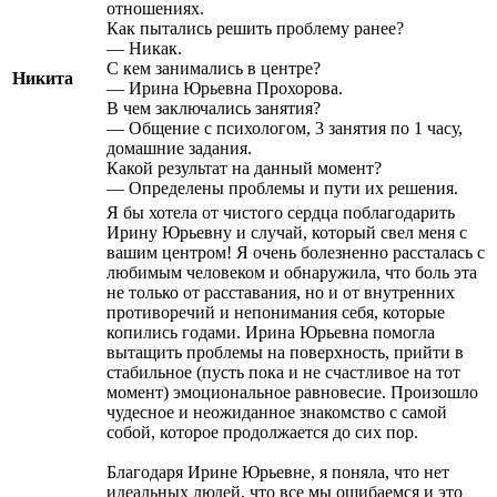
отношениях.
Как пытались решить проблему ранее?
— Никак.
С кем занимались в центре?
Никита
— Ирина Юрьевна Прохорова.
В чем заключались занятия?
— Общение с психологом, 3 занятия по 1 часу,
домашние задания.
Какой результат на данный момент?
— Определены проблемы и пути их решения.
Я бы хотела от чистого сердца поблагодарить
Ирину Юрьевну и случай, который свел меня с
вашим центром! Я очень болезненно рассталась с
любимым человеком и обнаружила, что боль эта
не только от расставания
, но и от внутренних
противоречий и непонимания себя, которые
копились годами. Ирина Юрьевна помогла
вытащить проблемы на поверхность, прийти в
стабильное (пусть пока и не счастливое на тот
момент) эмоциональное равновесие. Произошло
чудесное и неожиданное знакомство с самой
собой, которое продолжается до сих пор.
Благодаря Ирине Юрьевне, я поняла, что нет
идеальных людей, что все мы ошибаемся и это