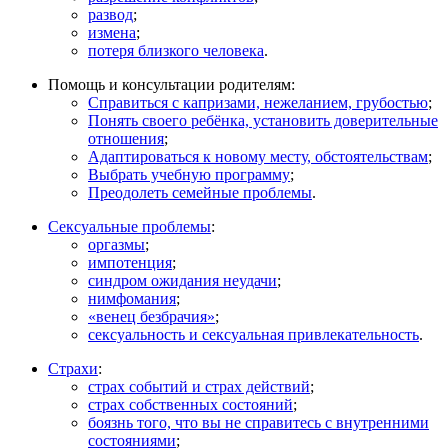
развод
;
измена
;
потеря близкого человека
.
Помощь и консультации родителям:
Справиться с капризами, нежеланием, грубостью
;
Понять своего ребёнка, установить доверительные
отношения
;
Адаптироваться к новому месту, обстоятельствам
;
Выбрать учебную программу
;
Преодолеть семейные проблемы
.
Сексуальные проблемы
:
оргазмы
;
импотенция
;
синдром ожидания неудачи
;
нимфомания
;
«венец безбрачия»
;
сексуальность и сексуальная привлекательность
.
Страхи
:
страх событий и страх действий
;
страх собственных состояний
;
боязнь того, что вы не справитесь с внутренними
состояниями
;