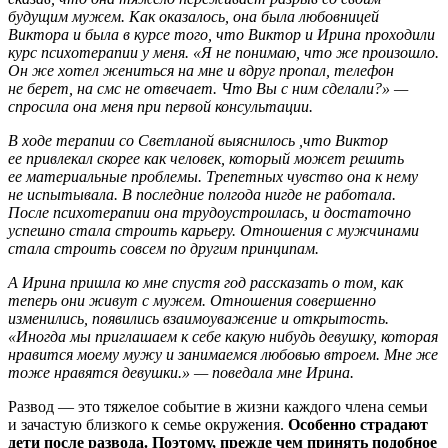
будущим мужем. Как оказалось, она была любовницей
Виктора и была в курсе того, что Виктор и Ирина проходили
курс психотерапии у меня. «Я не понимаю, что же произошло.
Он же хотел жениться на мне и вдруг пропал, телефон
не берет, на смс не отвечает. Что Вы с ним сделали?» —
спросила она меня при первой консультации.
В ходе терапии со Светланой выяснилось ,что Виктор
ее привлекал скорее как человек, который может решить
ее материальные проблемы. Трепетных чувство она к нему
не испытывала. В последние полгода нигде не работала.
После психотерапии она трудоустроилась, и достаточно
успешно стала строить карьеру. Отношения с мужчинами
стала строить совсем по другим принципам.
А Ирина пришла ко мне спустя год рассказать о том, как
теперь они живут с мужем. Отношения совершенно
изменились, появились взаимоуважение и открытость.
«Иногда мы приглашаем к себе какую нибудь девушку, которая
нравится моему мужу и занимаемся любовью втроем. Мне же
тоже нравятся девушки.» — поведала мне Ирина.
Развод — это тяжелое событие в жизни каждого члена семьи
и зачастую близкого к семье окружения.
Особенно страдают
дети после развода. Поэтому, прежде чем принять подобное