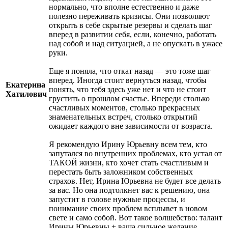
нормально, что вполне естественно и даже
полезно переживать кризисы. Они позволяют
открыть в себе скрытые резервы и сделать шаг
вперед в развитии себя, если, конечно, работать
над собой и над ситуацией, а не опускать в ужасе
руки.
Еще я поняла, что откат назад — это тоже шаг
вперед. Иногда стоит вернуться назад, чтобы
Екатерина
понять, что тебя здесь уже нет и что не стоит
Хатилович
грустить о прошлом счастье. Впереди столько
счастливых моментов, столько прекрасных
знаменательных встреч, столько открытий
ожидает каждого вне зависимости от возраста.
Я рекомендую Ирину Юрьевну всем тем, кто
запутался во внутренних проблемах, кто устал от
ТАКОЙ жизни, кто хочет стать счастливым и
перестать быть заложником собственных
страхов. Нет, Ирина Юрьевна не будет все делать
за вас. Но она подтолкнет вас к решению, она
запустит в голове нужные процессы, и
понимание своих проблем всплывет в новом
свете и само собой. Вот такое волшебство: талант
Ирины Юрьевны + ваша сильное желание