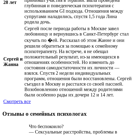
принимал участия в терапии. Была проведена
28 лет
глубинная и поведенческая психотерапия с
использованием GI подхода. Отношения между
супругами наладились, спустя 1,5 года Лина
родила дочь.
Сергей после периода работы в Москве завел
любовницу и вернувшись в Санкт-Петербург стал
скучать по �
ей. Рассказал об этом Жанне и они
решили обратиться за помощью к семейному
психотерапевту. На встрече, я не обещал
положительный результат, из-за имеющихся в
Сергей и
отношениях особенностей. Но изменить до
Жанна
состояния самодостаточности их личности —
взялся. Спустя 2 недели индивидуальных
программ, отношения были восстановлены. Сергей
съездил в Москву и расстался со своей пассией.
Возобновлению отношений между родителями
были особенно рады их дочери 12 и 14 лет.
Смотреть все
Отзывы о семейных психологах
Что беспокоило?
— Сексуальные расстройства, проблемы в