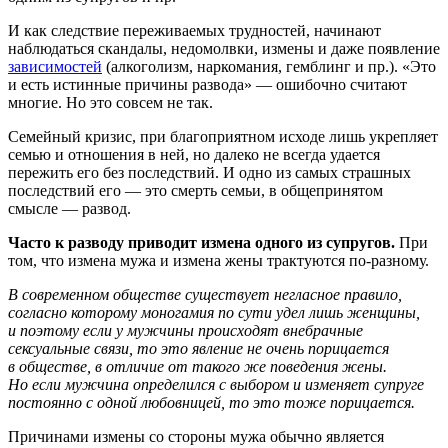
И как следствие переживаемых трудностей, начинают
наблюдаться скандалы, недомолвки, измены и даже появление
зависимостей
(алкоголизм, наркомания, гемблинг и пр.). «Это
и есть истинные причины развода» — ошибочно считают
многие. Но это совсем не так.
Семейный кризис, при благоприятном исходе лишь укрепляет
семью и отношения в ней, но далеко не всегда удается
пережить его без последствий. И одно из самых страшных
последствий его — это смерть семьи, в общепринятом
смысле — развод.
Часто к разводу приводит измена одного из супругов.
При
том, что измена мужа и измена жены трактуются по-разному.
В современном обществе существует негласное правило,
согласно которому моногамия по сути удел лишь женщины,
и поэтому если у мужчины происходят внебрачные
сексуальные связи, то это явление не очень порицается
в обществе, в отличие от такого же поведения жены.
Но если мужчина определился с выбором и изменяет супруге
постоянно с одной любовницей, то это тоже порицается.
Причинами измены со стороны мужа обычно является