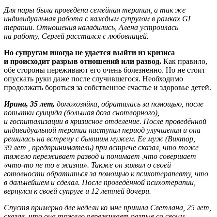
Для пары была проведена семейная терапия, а так же
индивидуальная работа с каждым супругом в рамках GI
терапии. Отношения наладились, Алена устроилась
на работу, Сергей расстался с любовницей.
Но супругам иногда не удается выйти из кризиса
и происходит разрыв отношений или развод.
Как правило,
обе стороны переживают его очень болезненно. Но не стоит
опускать руки даже после случившегося. Необходимо
продолжать бороться за собственное счастье и здоровье детей.
Ирина, 35 лет,
домохозяйка, обратилась за помощью, после
попытки суицида (большая доза снотворного),
и госпитализации в кризисное отделение. После проведённой
индивидуальной терапии наступил период улучшения и она
решилась на встречу с бывшим мужем. Ее муж (Виктор,
39 лет , предприниматель) при встрече сказал, что тоже
тяжело переживает развод и понимает ,что совершает
«что-то не то в жизни». Также он заявил о своей
готовности обратиться за помощью к психотерапевту, что
в дальнейшем и сделал. После проведённой психотерапии,
вернулся к своей супруге и 12 летней дочери.
Спустя примерно две недели ко мне пришла Светлана, 25 лет,
сказав, что она тяжело переживает разрыв со своим