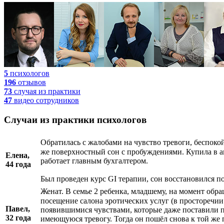
5
психологов
196
отзывов
73
случая
из практики
47
видео
сотрудников
Случаи из практики психологов
Обратилась с жалобами на чувство тревоги, беспоко
же поверхностный сон с пробуждениями. Купила в апт
Елена,
работает главным бухгалтером.
44 года
Был проведен курс GI терапии, сон восстановился по
Женат. В семье 2 ребенка, младшему, на момент обр
посещение салона эротических услуг (в просторечии 
Павел,
появившимися чувствами, которые даже поставили по
32 года
имеющуюся тревогу. Тогда он пошёл снова к той же 