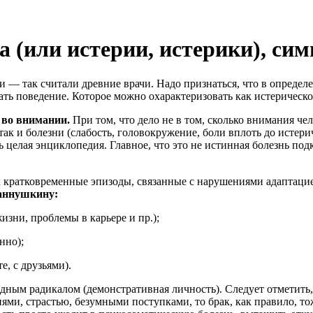
а (или истерии, истерики), си
 ма́тки — так считали древние врачи. Надо признаться, что в опр
ть поведение. Которое можно охарактеризовать как истерическо
 во внимании.
При том, что дело не в том, сколько внимания че
так и болезни (слабость, головокружение, боли вплоть до истер
ь целая энциклопедия. Главное, что это не истинная болезнь по
как кратковременные эпизоды, связанные с нарушениями адаптац
Ганнушкину:
зни, проблемы в карьере и пр.);
нно);
е, с друзьями).
ным радикалом (демонстративная личность). Следует отметить,
и, страстью, безумными поступками, то брак, как правило, то