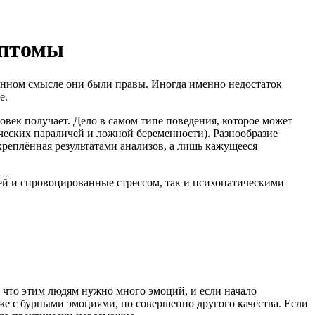
мптомы
еделенном смысле они были правы. Иногда именно недостаток
е.
ловек получает. Дело в самом типе поведения, которое может
ических параличей и ложной беременности). Разнообразие
дкреплённая результатами анализов, а лишь кажущееся
ией и спровоцированные стрессом, так и психопатическими
 что этим людям нужно много эмоций, и если начало
же с бурными эмоциями, но совершенно другого качества. Если