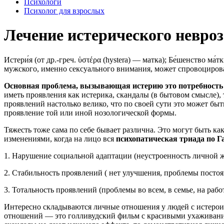
Психологи
Психолог для взрослых
Лечение истерического невроз
И
стери́я (от др.-греч. ὑστέρα (hystera) — матка); Бе́шенство
мужского, именно сексуального внимания, может спровоцирова
Основная проблема, вызывающая истерию это потребность
иметь проявления как истерика, скандалы (в бытовом смысле), 
проявлений настолько велико, что по своей сути это может быт
проявление той или иной нозологической формы.
Тяжесть тоже сама по себе бывает различна. Это могут быть 
изменениями, когда на лицо вся
психопатическая триада по 
1. Нарушение социальной адаптации (неустроенность личной жи
2. Стабильность проявлений ( нет улучшения, проблемы постоя
3. Тотальность проявлений (проблемы во всем, в семье, на работ
Интересно складываются личные отношения у людей с истероид
отношений — это голливудский фильм с красивыми ухаживаниям