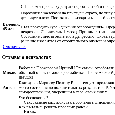
С Павлом я провел курс трансперсональной и поведе
Обратился с жалобами на приступы страха, по типу п
дела идут плохо. Постоянно приходила мысль бросить
Валерий,
Стал проходить курс «дыхания освобождения». Прерв
45 лет
неврозов». Лечился там 1 месяц. Принимал транквил
Состояние стало вгонять его в депрессию. Снова вер
решение избавиться от строительного бизнеса и опр
Смотреть все
Отзывы о психологах
Работал с Прохоровой Ириной Юрьевной, отработали пр
Михаил
обычный опыт, помогло расслабиться. Плюс Алексей 
девушка.
Благодарю Маршеву Полину Валерьевну за проделанну
Антон
моего состояния до положительных результатов. Работ
самодостаточным, уверенным в себе, своих силах.
Что беспокоило?
— Сексуальные расстройства, проблемы в отношения
Как пытались решить проблему ранее?
— Никак.