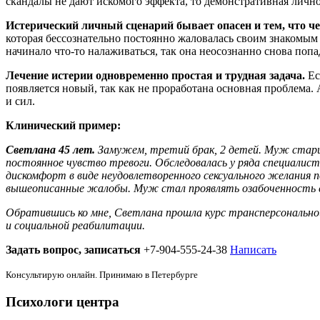
скандалы не дают искомого эффекта, то демонстративная личн
Истерический личный сценарий бывает опасен и тем, что ч
которая бессознательно постоянно жаловалась своим знакомым н
начинало что-то налаживаться, так она неосознанно снова поп
Лечение истерии одновременно простая и трудная задача.
Ес
появляется новый, так как не проработана основная проблема. 
и сил.
Клинический пример:
Светлана 45 лет.
Замужем, третий брак, 2 детей. Муж старше
постоянное чувство тревоги. Обследовалась у ряда специалист
дискомфорт в виде неудовлетворенного сексуального желания по
вышеописанные жалобы. Муж стал проявлять озабоченность с
Обратившись ко мне, Светлана прошла курс трансперсональной
и социальной реабилитации.
Задать вопрос, записаться
+7-904-555-24-38
Написать
Консультирую онлайн. Принимаю в Петербурге
Психологи центра