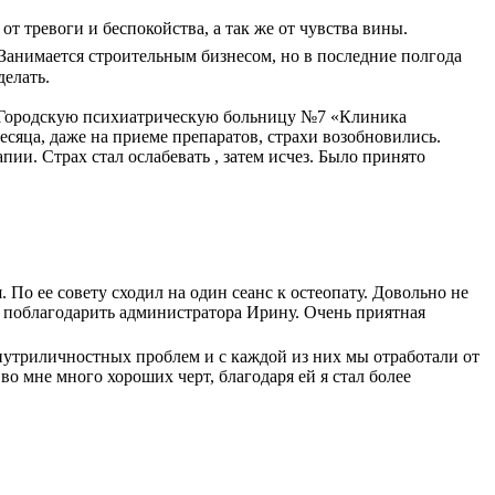
т тревоги и беспокойства, а так же от чувства вины.
Занимается строительным бизнесом, но в последние полгода
делать.
е в Городскую психиатрическую больницу №7 «Клиника
сяца, даже на приеме препаратов, страхи возобновились.
ии. Страх стал ослабевать , затем исчез. Было принято
По ее совету сходил на один сеанс к остеопату. Довольно не
ы поблагодарить администратора Ирину. Очень приятная
нутриличностных проблем и с каждой из них мы отработали от
во мне много хороших черт, благодаря ей я стал более