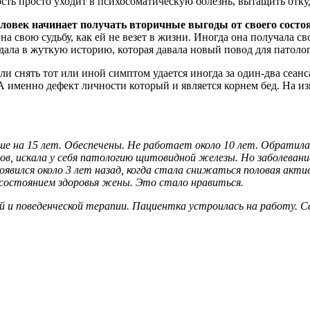
ость просто уходит в психосоматическую болезнь, вытащить отк
еловек начинает получать вторичные выгоды от своего состо
а свою судьбу, как ей не везет в жизни. Иногда она получала с
адала в жуткую историю, которая давала новый повод для патоло
ли снять тот или иной симптом удается иногда за один-два сеанс
А именно дефект личности который и является корнем бед. На из
 на 15 лет. Обеспечены. Не работает около 10 лет. Обратилас
ов, искала у себя патологию щитовидной железы. Но заболевани
явился около 3 лет назад, когда стала снижаться половая актив
остоянием здоровья жены. Это стало нравиться.
 и поведенческой терапии. Пациентка устроилась на работу. С