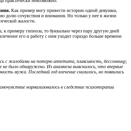
уда практически невозможно.
яния.
Как пример могу привести историю одной девушки,
вою долю сочувствия и внимания. Но только у нее в жизни
гической жалости.
а, к примеру гипноза, то буквально через пару другую дней
влечение его и работу с ним уходит гораздо больше времени
ь с жалобами на потерю аппетита, плаксивость, бессонницу,
е не было обнаружено. Из анамнеза выяснилось, что впервые
ность мужа. Последний год влечение снизилось, но появились
амочувствие нормализовалось в следствие психотерапии