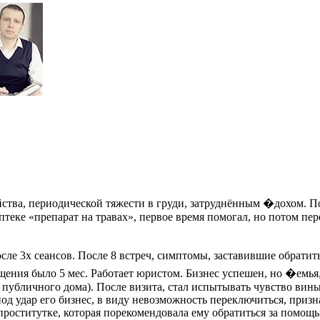
йства, периодической тяжести в груди, затруднённым
�дохом. По
еке «препарат на травах», первое время помогал, но потом пере
сле 3х сеансов. После 8 встреч, симптомы, заставившие обратит
ащения было 5 мес. Работает юристом. Бизнес успешен, но
�емья,
публичного дома). После визита, стал испытывать чувство вины 
д удар его бизнес, в виду невозможность переключиться, призна
проститутке, которая порекомендовала ему обратиться за помощ