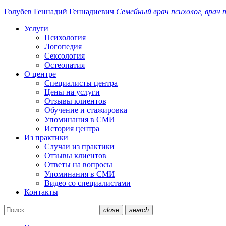
Голубев Геннадий
Геннадиевич
Семейный
врач
психолог, врач
п
Услуги
Психология
Логопедия
Сексология
Остеопатия
О центре
Специалисты центра
Цены на услуги
Отзывы клиентов
Обучение и стажировка
Упоминания в СМИ
История центра
Из практики
Случаи из практики
Отзывы клиентов
Ответы на вопросы
Упоминания в СМИ
Видео со специалистами
Контакты
close
search