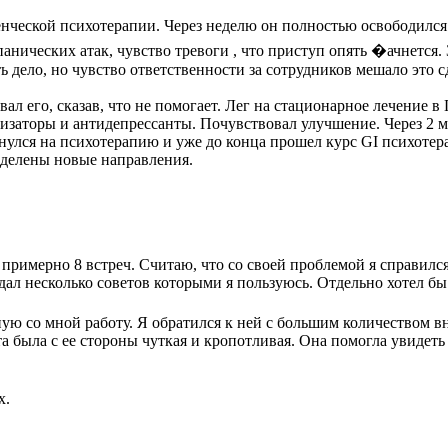
нческой психотерапии. Через неделю он полностью освободился о
анических атак, чувство тревоги , что приступ опять
�ачнется. 
 дело, но чувство ответственности за сотрудников мешало это с
ал его, сказав, что не помогает. Лег на стационарное лечени
изаторы и антидепрессанты. Почувствовал улучшение. Через 2 ме
нулся на психотерапию и уже до конца прошел курс GI психотерап
еделены новые направления.
имерно 8 встреч. Считаю, что со своей проблемой я справился. 
дал несколько советов которыми я пользуюсь. Отдельно хотел б
ю со мной работу. Я обратился к ней с большим количеством в
а была с ее стороны чуткая и кропотливая. Она помогла увидеть 
х.