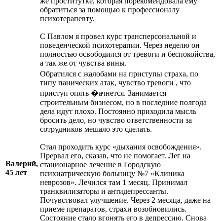
же проститутке, которая порекомендовала ему
обратиться за помощью к профессионалу
психотерапевту.
С Павлом я провел курс трансперсональной и
поведенческой психотерапии. Через неделю он
полностью освободился от тревоги и беспокойства,
а так же от чувства вины.
Обратился с жалобами на приступы страха, по
типу панических атак, чувство тревоги , что
приступ опять
�ачнется. Занимается
строительным бизнесом, но в последние полгода
дела идут плохо. Постоянно приходила мысль
бросить дело, но чувство ответственности за
сотрудников мешало это сделать.
Стал проходить курс «дыхания освобождения».
Прервал его, сказав, что не помогает. Лег на
Валерий,
стационарное лечение в Городскую
45 лет
психиатрическую больницу №7 «Клиника
неврозов». Лечился там 1 месяц. Принимал
транквилизаторы и антидепрессанты.
Почувствовал улучшение. Через 2 месяца, даже на
приеме препаратов, страхи возобновились.
Состояние стало вгонять его в депрессию. Снова