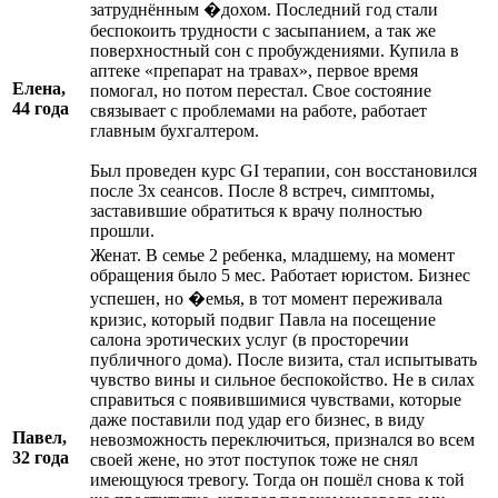
затруднённым
�дохом. Последний год стали
беспокоить трудности с засыпанием, а так же
поверхностный сон с пробуждениями. Купила в
аптеке «препарат на травах», первое время
Елена,
помогал, но потом перестал. Свое состояние
44 года
связывает с проблемами на работе, работает
главным бухгалтером.
Был проведен курс GI терапии, сон восстановился
после 3х сеансов. После 8 встреч, симптомы,
заставившие обратиться к врачу полностью
прошли.
Женат. В семье 2 ребенка, младшему, на момент
обращения было 5 мес. Работает юристом. Бизнес
успешен, но
�емья, в тот момент переживала
кризис, который подвиг Павла на посещение
салона эротических услуг (в просторечии
публичного дома). После визита, стал испытывать
чувство вины и сильное беспокойство. Не в силах
справиться с появившимися чувствами, которые
даже поставили под удар его бизнес, в виду
Павел,
невозможность переключиться, признался во всем
32 года
своей жене, но этот поступок тоже не снял
имеющуюся тревогу. Тогда он пошёл снова к той