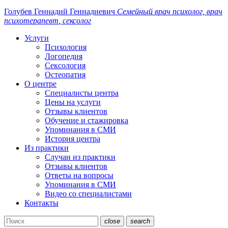
Голубев Геннадий
Геннадиевич
Семейный
врач
психолог, врач
психотерапевт
, сексолог
Услуги
Психология
Логопедия
Сексология
Остеопатия
О центре
Специалисты центра
Цены на услуги
Отзывы клиентов
Обучение и стажировка
Упоминания в СМИ
История центра
Из практики
Случаи из практики
Отзывы клиентов
Ответы на вопросы
Упоминания в СМИ
Видео со специалистами
Контакты
close
search