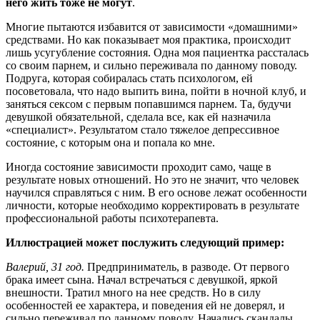
него жить тоже не могут
.
Многие пытаются избавится от зависимости «домашними»
средствами. Но как показывает моя практика, происходит
лишь усугубление состояния. Одна моя пациентка рассталась
со своим парнем, и сильно переживала по данному поводу.
Подруга, которая собиралась стать психологом, ей
посоветовала, что надо выпить вина, пойти в ночной клуб, и
заняться сексом с первым попавшимся парнем. Та, будучи
девушкой обязательной, сделала все, как ей назначила
«специалист». Результатом стало тяжелое депрессивное
состояние, с которым она и попала ко мне.
Иногда состояние зависимости проходит само, чаще в
результате новых отношений. Но это не значит, что человек
научился справляться с ним. В его основе лежат особенности
личности, которые необходимо корректировать в результате
профессиональной работы психотерапевта.
Иллюстрацией может послужить следующий пример:
Валерий, 31 год.
Предприниматель, в разводе. От первого
брака имеет сына. Начал встречаться с девушкой, яркой
внешности. Тратил много на нее средств. Но в силу
особенностей ее характера, и поведения ей не доверял, и
сильно переживал по данному поводу. Начались скандалы,