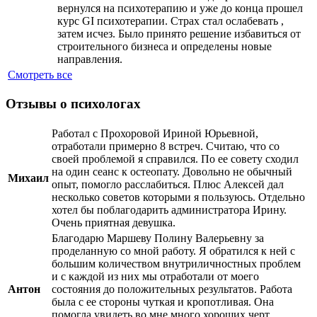
вернулся на психотерапию и уже до конца прошел
курс GI психотерапии. Страх стал ослабевать ,
затем исчез. Было принято решение избавиться от
строительного бизнеса и определены новые
направления.
Смотреть все
Отзывы о психологах
Работал с Прохоровой Ириной Юрьевной,
отработали примерно 8 встреч. Считаю, что со
своей проблемой я справился. По ее совету сходил
на один сеанс к остеопату. Довольно не обычный
Михаил
опыт, помогло расслабиться. Плюс Алексей дал
несколько советов которыми я пользуюсь. Отдельно
хотел бы поблагодарить администратора Ирину.
Очень приятная девушка.
Благодарю Маршеву Полину Валерьевну за
проделанную со мной работу. Я обратился к ней с
большим количеством внутриличностных проблем
и с каждой из них мы отработали от моего
Антон
состояния до положительных результатов. Работа
была с ее стороны чуткая и кропотливая. Она
помогла увидеть во мне много хороших черт,