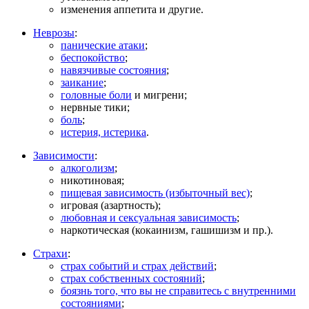
изменения аппетита и другие.
Неврозы
:
панические атаки
;
беспокойство
;
навязчивые состояния
;
заикание
;
головные боли
и мигрени;
нервные тики;
боль
;
истерия, истерика
.
Зависимости
:
алкоголизм
;
никотиновая;
пищевая зависимость (избыточный вес)
;
игровая (азартность);
любовная и сексуальная зависимость
;
наркотическая (кокаинизм, гашишизм и пр.).
Страхи
:
страх событий и страх действий
;
страх собственных состояний
;
боязнь того, что вы не справитесь с внутренними
состояниями
;