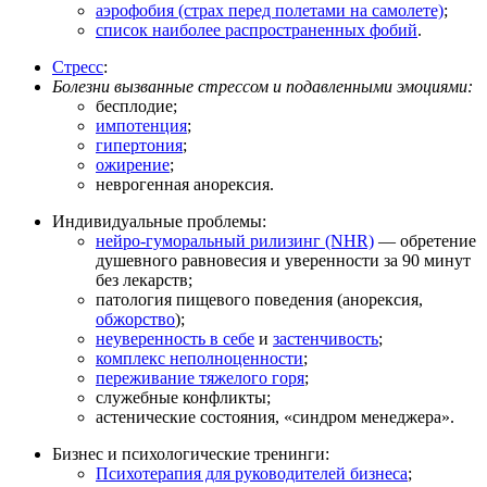
аэрофобия (страх перед полетами на самолете)
;
список наиболее распространенных фобий
.
Стресс
:
Болезни вызванные стрессом и подавленными эмоциями:
бесплодие;
импотенция
;
гипертония
;
ожирение
;
неврогенная анорексия.
Индивидуальные проблемы:
нейро-гуморальный рилизинг (NHR)
— обретение
душевного равновесия и уверенности за 90 минут
без лекарств;
патология пищевого поведения (анорексия,
обжорство
);
неуверенность в себе
и
застенчивость
;
комплекс неполноценности
;
переживание тяжелого горя
;
служебные конфликты;
астенические состояния, «синдром менеджера».
Бизнес и психологические тренинги:
Психотерапия для руководителей бизнеса
;