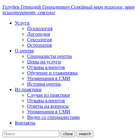
Голубев Геннадий
Геннадиевич
Семейный
врач
психолог, врач
психотерапевт
, сексолог
Услуги
Психология
Логопедия
Сексология
Остеопатия
О центре
Специалисты центра
Цены на услуги
Отзывы клиентов
Обучение и стажировка
Упоминания в СМИ
История центра
Из практики
Случаи из практики
Отзывы клиентов
Ответы на вопросы
Упоминания в СМИ
Видео со специалистами
Контакты
close
search