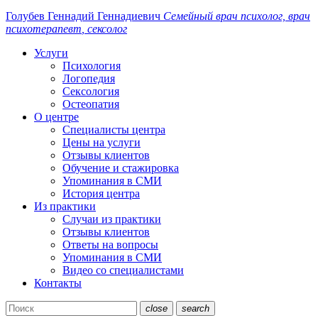
Голубев Геннадий
Геннадиевич
Семейный
врач
психолог, врач
психотерапевт
, сексолог
Услуги
Психология
Логопедия
Сексология
Остеопатия
О центре
Специалисты центра
Цены на услуги
Отзывы клиентов
Обучение и стажировка
Упоминания в СМИ
История центра
Из практики
Случаи из практики
Отзывы клиентов
Ответы на вопросы
Упоминания в СМИ
Видео со специалистами
Контакты
close
search