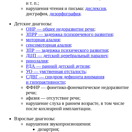
и т. п.;
нарушения чтения и письма:
дислексия
,
дисграфия,
дизорфография
.
Детские диагнозы:
ОНР — общее недоразвитие речи
;
ЗПРР — задержка психоречевого развития
;
моторная алалия
;
сенсомоторная алалия
;
ЗПР — задержка психического развития
;
ДЦП — детский церебральный паралич
;
ринолалия
;
РДА — ранний детский аутизм
;
УО — умственная отсталость
;
СДВГ — синдром дефицита внимания
и гиперактивности
;
ФФНР — фонетико-фонематическое недоразвитие
речи;
афазия — отсутствие речи;
нарушение слуха в раннем возрасте, в том числе
после кохлеарной имплантации.
Взрослые диагнозы:
нарушения звукопроизношения:
дизартрия;