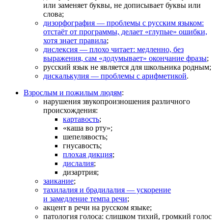
или заменяет буквы, не дописывает буквы или
слова;
дизорфография — проблемы с русским языком:
отстаёт от программы, делает «глупые» ошибки,
хотя знает правила
;
дислексия — плохо читает: медленно, без
выражения, сам «додумывает» окончание фразы
;
русский язык не является для школьника родным;
дискалькулия — проблемы с арифметикой
.
Взрослым и пожилым людям
:
нарушения звукопроизношения различного
происхождения:
картавость
;
«каша во рту»;
шепелявость;
гнусавость;
плохая дикция
;
дислалия
;
дизартрия;
заикание
;
тахилалия и брадилалия — ускорение
и замедление темпа речи
;
акцент в речи на русском языке;
патология голоса: слишком тихий, громкий голос