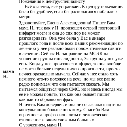
Пожелания к центру/специалисту
— Всё отлично, всё устраивает. К центру пожелание:
было бы удобнее, если бы располагался поближе к
метро.
Здравствуйте, Елена Александровна! Пишет Вам
мама Н., так как у Н. произошел острый повторный
инфаркт мозга и она до сих пор не может
разговаривать. Она уже была у Вас в январе
прошлого года и после всех Ваших рекомендаций по
лечению
у нее реально были положительные сдвиги
в лечении. Сейчас Н. направили на МСЭК на
усиление группы инвалидности, 3я группа у нее уже
есть. Когда у нее произошел инфаркт, то она вообще
не могла больше недели ничего произнести, просто
мама
нечленораздельно мычала. Сейчас у нее стало хоть
Н.
немного что-то похожее на речь, но мы все равно
редко понимаем что она пытается сказать. Мы
пытаемся общаться через СМС, но и здесь иногда мы
ее не можем понять, так как она бывает пишет
какими то обрывками фраз.
Н. очень Вам доверяет, и она не согласилась идти на
консультацию больше ни к кому. Спасибо Вам
огромное за профессионализм и человеческое
отношение к таким сложным больным.
С уважением, мама Н.