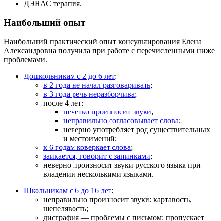
ДЭНАС терапия.
Наибольший опыт
Наибольший практический опыт консультирования Елена
Александровна получила при работе с перечисленными ниже
проблемами.
Дошкольникам с 2 до 6 лет
:
в 2 года не начал разговаривать
;
в 3 года речь неразборчива
;
после 4 лет:
нечетко произносит звуки
;
неправильно согласовывает слова
;
неверно употребляет род существительных
и местоимений;
к 6 годам коверкает слова
;
заикается, говорит с запинками
;
неверно произносит звуки русского языка при
владении несколькими языками.
Школьникам с 6 до 16 лет
:
неправильно произносит звуки: картавость,
шепелявость;
дисграфия — проблемы с письмом: пропускает