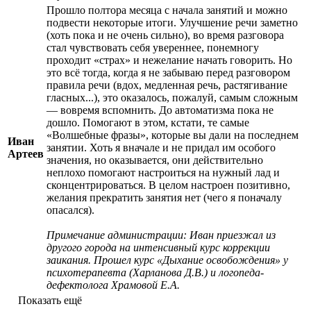
Прошло полтора месяца с начала занятий и можно
подвести некоторые итоги. Улучшение речи заметно
(хоть пока и не очень сильно), во время разговора
стал чувствовать себя увереннее, понемногу
проходит «страх» и нежелание начать говорить.
Но
это всё тогда, когда я не забываю перед разговором
правила речи (вдох, медленная речь, растягивание
гласных...), это оказалось, пожалуй, самым сложным
— вовремя вспомнить. До автоматизма пока не
дошло. Помогают в этом, кстати, те самые
«Волшебные фразы», которые вы дали на последнем
Иван
занятии. Хоть я вначале и не придал им особого
Артеев
значения, но оказывается, они действительно
неплохо помогают настроиться на нужный лад и
сконцентрироваться. В целом настроен позитивно,
желания прекратить занятия нет (чего я поначалу
опасался).
Примечание администрации: Иван приезжал из
другого города на интенсивный курс коррекции
заикания. Прошел курс «Дыхание освобождения» у
психотерапевта (Харланова Д.В.) и логопеда-
дефектолога Храмовой Е.А.
Показать ещё